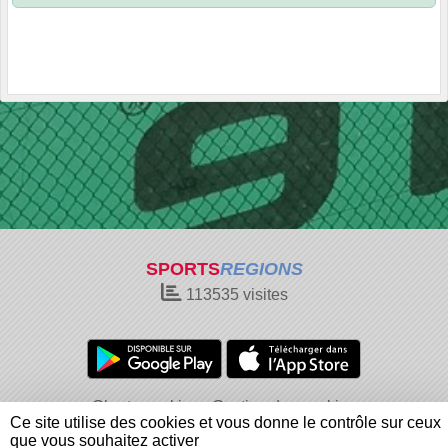
SPORTS
REGIONS
113535
visites
Charte cookies
Gestion des cookies
Ce site utilise des cookies et vous donne le contrôle sur ceux
Informations légales
Signaler un contenu inapproprié
que vous souhaitez activer