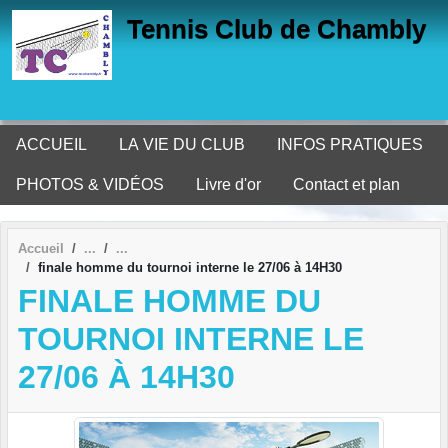
Panneau de gestion des cookies
Tennis Club de Chambly
ACCUEIL
LA VIE DU CLUB
INFOS PRATIQUES
PHOTOS & VIDÉOS
Livre d'or
Contact et plan
Accueil
finale homme du tournoi interne le 27/06 à 14H30
FINALE HOMME DU
TOURNOI INTERNE LE
27/06 À 14H30