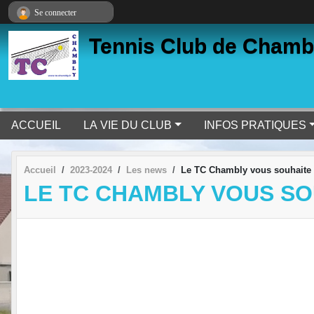
Panneau de gestion des cookies
Se connecter
Tennis Club de Chamb
ACCUEIL
LA VIE DU CLUB
INFOS PRATIQUES
Accueil
2023-2024
Les news
Le TC Chambly vous souhaite d
LE TC CHAMBLY VOUS SO