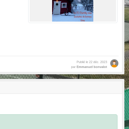
Publié le
22 déc. 2023
par
Emmanuel bonvalot