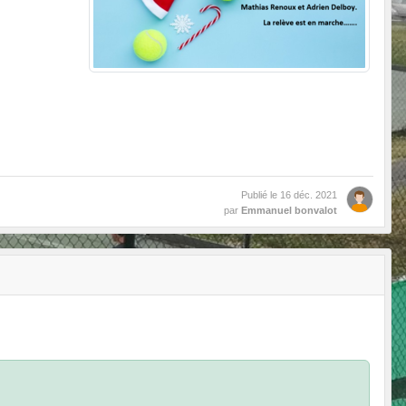
Publié le
16 déc. 2021
par
Emmanuel bonvalot