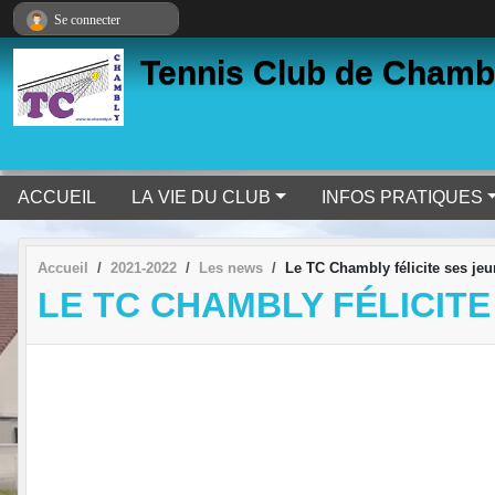
Panneau de gestion des cookies
Se connecter
Tennis Club de Chamb
ACCUEIL
LA VIE DU CLUB
INFOS PRATIQUES
Accueil
2021-2022
Les news
Le TC Chambly félicite ses jeu
LE TC CHAMBLY FÉLICITE