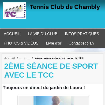
Panneau de gestion des cookies
Tennis Club de Chambly
ACCUEIL
LA VIE DU CLUB
INFOS PRATIQUES
PHOTOS & VIDÉOS
Livre d'or
Contact et plan
Accueil
2ème sèance de sport avec le TCC
2ÈME SÈANCE DE SPORT
AVEC LE TCC
Toujours en direct du jardin de Laura !